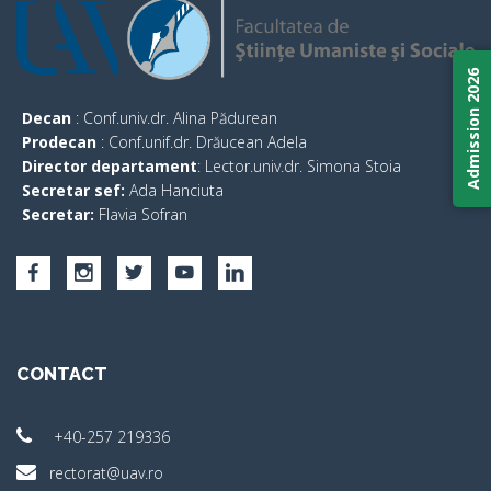
Admission 2026
Decan
: Conf.univ.dr. Alina Pădurean
Prodecan
: Conf.unif.dr. Drăucean Adela
Director departament
: Lector.univ.dr. Simona Stoia
Secretar sef:
Ada Hanciuta
Secretar:
Flavia Sofran
CONTACT
+40-257 219336
rectorat@uav.ro