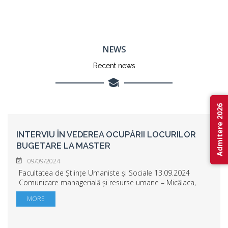
NEWS
Recent news
Admitere 2026
INTERVIU ÎN VEDEREA OCUPĂRII LOCURILOR
BUGETARE LA MASTER
09/09/2024
Facultatea de Științe Umaniste și Sociale 13.09.2024
Comunicare managerială și resurse umane – Micălaca,
etajul 3, sala 320, ora 10 Administrație publică în context
MORE
european - Micălaca, etajul 2, s...