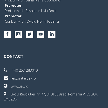
Prof. univ. dr. Dana Maria Copolovici
Prorector:
Prof. univ. dr. Sevastian Liviu Bocîi
Prorector:
Conf. univ. dr. Ovidiu Florin Toderici
CONTACT
+40-257-283010
rectorat@uav.ro
www.uav.ro
B-dul Revoluţiei, nr. 77, 310130 Arad, România P. O. BOX
2/158 AR