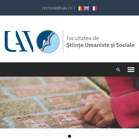
rectorat@uav.ro
|