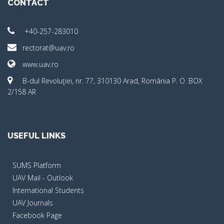
CONTACT
+40-257-283010
rectorat@uav.ro
www.uav.ro
B-dul Revoluţiei, nr. 77, 310130 Arad, România P. O. BOX
2/158 AR
USEFUL LINKS
SUMS Platform
UAV Mail - Outlook
International Students
UAV Journals
Facebook Page