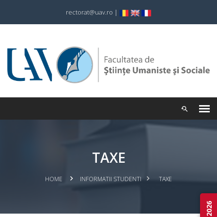
rectorat@uav.ro
|
TAXE
HOME
INFORMATII STUDENTI
TAXE