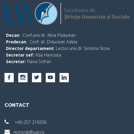
Decan
: Conf.univ.dr. Alina Pădurean
Prodecan
: Conf. dr. Drăucean Adela
Director departament
: Lector.univ.dr. Simona Stoia
Secretar sef:
Ada Hanciuta
Secretar:
Flavia Sofran
CONTACT
+40-257 219336
rectorat@uav.ro