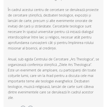
În cadrul acestui centru de cercetare se derulează proiecte
de cercetare științifică, dezbateri teologice, expoziții și
lansări de carte, precum și alte evenimente onorate de
invitați din țară și străinătate. Cercetările teologice sunt
necesare în spațiul universitar pentru că inițiază dialogul
interdisciplinar între laic și religios, necesar atât pentru
aprofundarea cunoașterii cât și pentru împlinirea rolului
misionar al bisericii, al credinței.
Anual, sub egida Centrului de Cercetare „Ars Theologica”, se
organizează conferința stiințifică „Zilele Ars Theologica”.
Este un eveniment de amploare, cu participanți din toate
colțurile lumii, care vin la Arad pentru a discuta cele mai
importante teme ale teologiei evanghelice. Dezbateri
teologice, muzică religioasă, lansări de carte sunt câteva
dintre evenimentele care se derulează în cadrul acestor
zile.